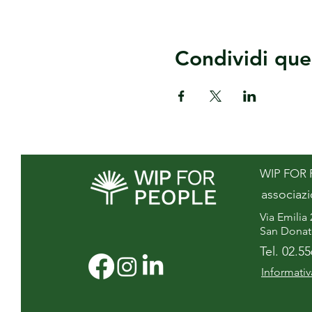
Condividi que
WIP FOR
associaz
Via Emilia 
San Donat
Tel. 02.5
Informativ