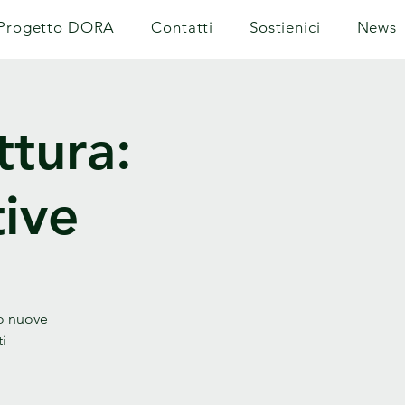
Progetto DORA
Contatti
Sostienici
News
ttura:
tive
do nuove
i